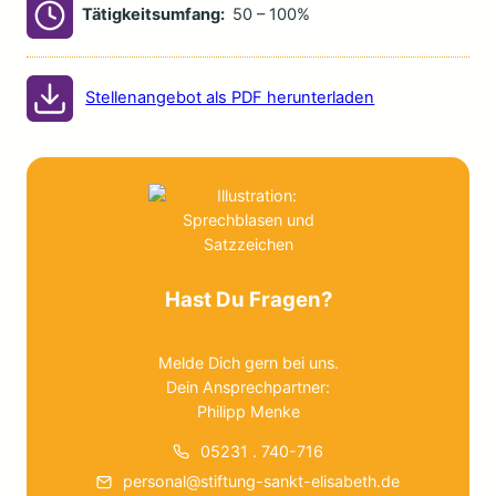
Tätigkeitsumfang:
50 – 100%
Stellenangebot als PDF herunterladen
Hast Du Fragen?
Melde Dich gern bei uns.
Dein Ansprechpartner:
Philipp Menke
05231 . 740-716
personal@stiftung-sankt-elisabeth.de