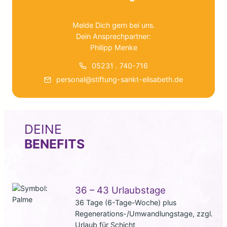
Melde Dich gern bei uns.
Dein Ansprechpartner:
Philipp Menke
05231 . 740-716
personal@stiftung-sankt-elisabeth.de
DEINE
BENEFITS
36 – 43 Urlaubstage
36 Tage (6-Tage-Woche) plus
Regenerations-/Umwandlungstage, zzgl.
Urlaub für Schicht