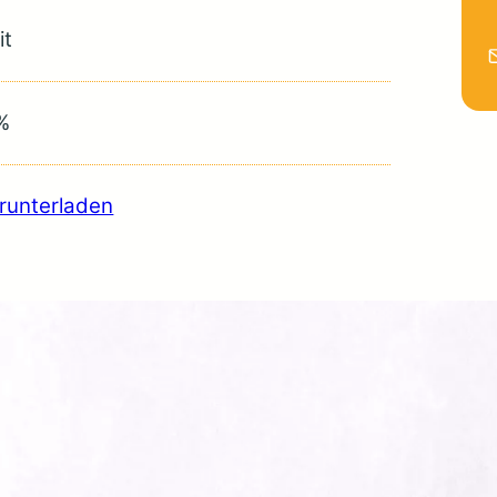
it
%
runterladen