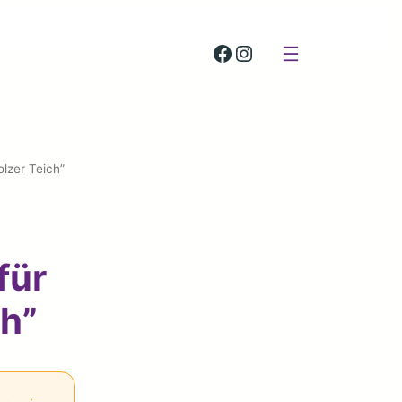
St. Elisabeth Stiftung auf Facebook
St. Elisabeth Stiftung auf Instagram
lzer Teich”
für
ch”