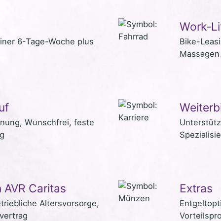
Work-Li
einer 6-Tage-Woche plus
Bike-Leas
Massagen 
uf
Weiterb
anung, Wunschfrei, feste
Unterstüt
ng
Spezialisi
 AVR Caritas
Extras
triebliche Altersvorsorge,
Entgeltopt
svertrag
Vorteilsp