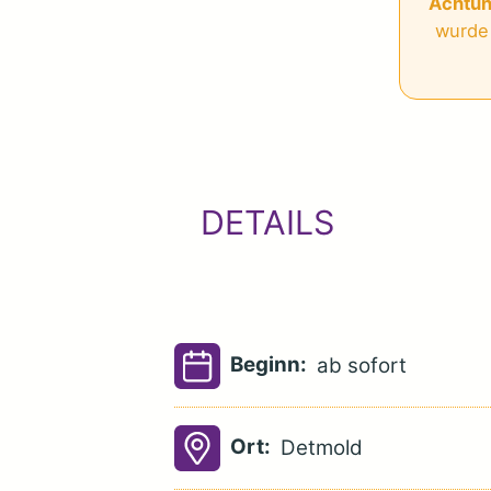
Achtun
wurde 
DETAILS
Beginn:
ab sofort
Ort:
Detmold